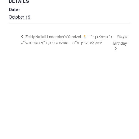
DETAILS
Date:
October 19
Yitzy’s
Zeidy Naftali Ledereich’s Yahrtzeit
– ר׳ נפתלי בן ר׳
יצחק לעדערייך ע״ה – הושענא רבה, כ״א תשרי תשי״ג
Birthday