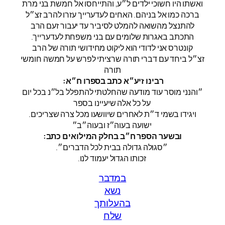
ואשתו היו חשוכי ילדים ל״ע, והתייחסו אל חמשת בני מרת
ברכה כמו אל בניהם. האחים לעדערייך עזרו להרב זצ״ל
להתנצל מהשואה להמלט לסיביר עד יעבור זעם הרב
התכתב באגרות שלומים עם בני משפחת לעדערייך.
קונטרס אני לדודי הוא ליקוט מחידושי תורה של הרב
זצ״ל ביחד עם דברי תורה שרציתי לפרש על חמשה חומשי
תורה
:רבינו זיע״א כתב בספרו ח״א
״והנני מוסר עוד מודעה שהחלטתי להתפלל בל״נ בכל יום
על כל אלה שיעיינו בספר
.ויגידו בשמי ד״ת לאחרים שיוושעו מכל צרה שצריכים
ישועה בעוה״ז ובעוה״ב״
:ובשער הספר ח״ב בחלק המילואים כתב
.״סגולה גדולה בבית לכל הדברים״
.זכותו הגדול יעמוד לנו
במדבר
נשא
בהעלותך
שלח